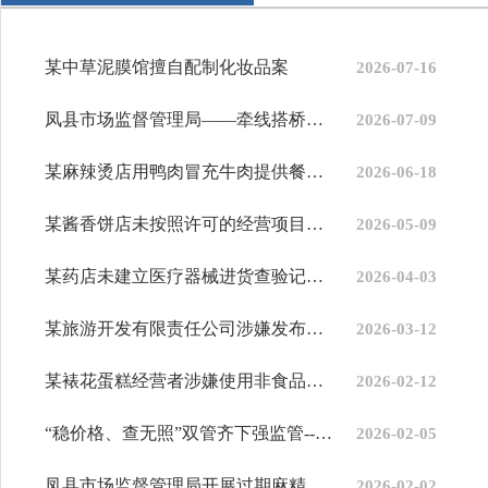
某中草泥膜馆擅自配制化妆品案
2026-07-16
凤县市场监督管理局——牵线搭桥破壁垒 产销对接打通蜂蜜致富路
2026-07-09
某麻辣烫店用鸭肉冒充牛肉提供餐饮服务和入网餐饮服务提供者在网上...
2026-06-18
某酱香饼店未按照许可的经营项目范围从事食品经营案基本案情
2026-05-09
某药店未建立医疗器械进货查验记录制度并经营过期医疗器械案
2026-04-03
某旅游开发有限责任公司涉嫌发布含有绝对化用语的广告案
2026-03-12
某裱花蛋糕经营者涉嫌使用非食品原料生产裱花蛋糕案
2026-02-12
“稳价格、查无照”双管齐下强监管--------双石铺市场监管所开展节...
2026-02-05
凤县市场监督管理局开展过期麻精药品监督销毁行动
2026-02-02