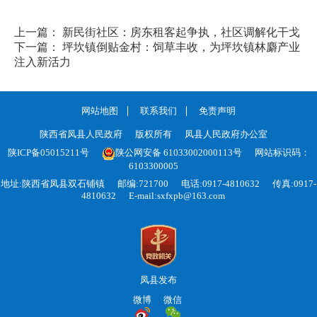
上一篇： 新民街社区：房东租客起争执，社区调解化干戈
下一篇： 坪坎镇倒贴金村：饲草丰收，为坪坎镇林麝产业
注入新活力
网站地图
联系我们
免责声明
陕西省凤县人民政府
版权所有
凤县人民政府办公室
陕ICP备05015211号
陕公网安备 61033002000113号
网站标识码：
6103300005
地址:陕西省凤县双石铺镇
邮编:721700
电话:0917-4810632
传真:0917-
4810632
E-mail:sxfxpb@163.com
凤县发布
微博
微信