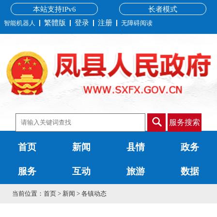
本站支持IPv6
长者模式
繁體版
登录
注册
智能机器人
无障碍阅读
服务搜索
首页
新闻
县情
政务
服务
互动
旅游
数据
当前位置：
首页
>
新闻
>
各镇动态