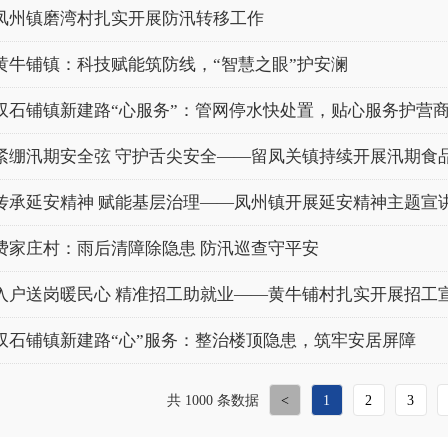
凤州镇磨湾村扎实开展防汛转移工作
黄牛铺镇：科技赋能筑防线，“智慧之眼”护安澜
双石铺镇新建路“心服务”：管网停水快处置，贴心服务护营
紧绷汛期安全弦 守护舌尖安全——留凤关镇持续开展汛期食
传承延安精神 赋能基层治理——凤州镇开展延安精神主题宣
费家庄村：雨后清障除隐患 防汛巡查守平安
入户送岗暖民心 精准招工助就业——黄牛铺村扎实开展招工
双石铺镇新建路“心”服务：整治楼顶隐患，筑牢安居屏障
共 1000 条数据
<
1
2
3