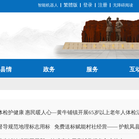
繁體版
登录
注册
智能机器人
无障碍阅读
县情
政务
服务
互
体检护健康 惠民暖人心—黄牛铺镇开展65岁以上老年人体检
督导规范地理标志用标 免费送标赋能村社经营—— 护航凤县大