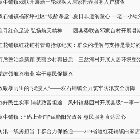
黄牛铺镇残联开展新一轮残疾人居家托养服务入户核查
双石铺镇杨家坪社区“银龄课堂”:夏日非遗润童心 一老一小绘
追寻红色足迹 弘扬航天精神——团县委联合邓家台村开展暑期青
红花铺镇红花铺村管道抢修纪实：群众的理解与支持是最好的
雨后整治焕新颜 美丽乡村再提质—三岔河村开展人居环境整
党建领航兴椒业 实干惠民促振兴
致敬暴雨里的“摆渡人”——双石铺镇全力筑牢防汛安全屏障
办好民生实事 铺就致富坦途—凤州镇桑园村开展县级“一事一议”
黄牛铺镇：“码上查询”赋能阳光政务 惠民服务直达民心
防汛一线勇担当 干群合力保畅通——219省道红花铺镇白家店段