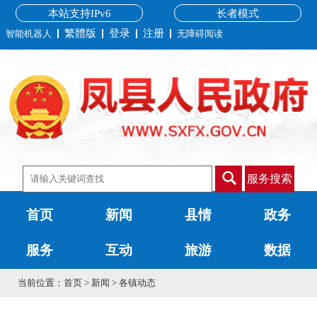
本站支持IPv6
长者模式
繁體版
登录
注册
智能机器人
无障碍阅读
服务搜索
首页
新闻
县情
政务
服务
互动
旅游
数据
当前位置：
首页
>
新闻
>
各镇动态