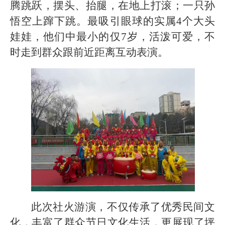
腾跳跃，摆头、抬腿，在地上打滚；一只孙
悟空上蹿下跳。最吸引眼球的实属4个大头
娃娃，他们中最小的仅7岁，活泼可爱，不
时走到群众跟前近距离互动表演。
此次社火游演，不仅传承了优秀民间文
化，丰富了群众节日文化生活，更展现了坪