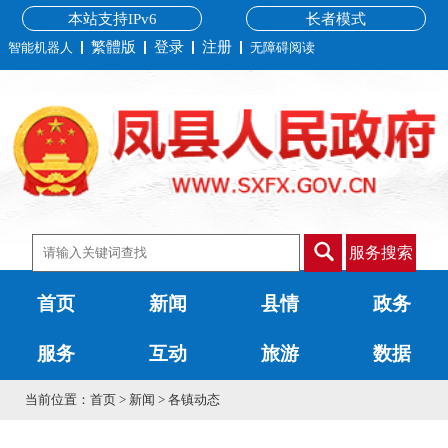
本站支持IPv6
长者模式
繁體版
登录
注册
智能机器人
无障碍阅读
服务搜索
首页
新闻
县情
政务
服务
互动
旅游
数据
当前位置：
首页
>
新闻
>
各镇动态