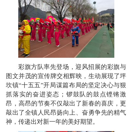
彩旗方队率先登场，迎风招展的彩旗与
图文并茂的宣传牌交相辉映，生动展现了坪
坎镇“十五五”开局谋篇布局的坚定决心与狠
抓落实的奋进姿态；锣鼓队的鼓点铿锵激
昂，高昂的节奏不仅敲出了新春的喜庆，更
敲出了全镇人民昂扬向上、奋勇争先的精气
神，传递出对新一年的美好期望。