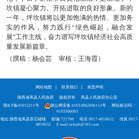
坎镇凝心聚力、开拓进取的良好形象。新的
一年，坪坎镇将以更加饱满的热情、更加务
实的作风，努力践行“绿色崛起，融合发
展”工作主线，奋力谱写坪坎镇经济社会高质
量发展新篇章。
（撰稿：杨会芸 审核：王海霞）
网站地图
联系我们
免责声明
陕西省凤县人民政府
版权所有
凤县人民政府办公室
陕ICP备05015211号
陕公网安备 61033002000113号
网站标识码：
6103300005
地址:陕西省凤县双石铺镇
邮编:721700
电话:0917-4810632
传真:0917-
4810632
E-mail:sxfxpb@163.com