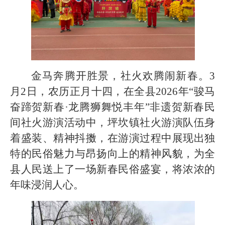
金马奔腾开胜景，社火欢腾闹新春。3
月2日，农历正月十四，在全县2026年“骏马
奋蹄贺新春·龙腾狮舞悦丰年”非遗贺新春民
间社火游演活动中，坪坎镇社火游演队伍身
着盛装、精神抖擞，在游演过程中展现出独
特的民俗魅力与昂扬向上的精神风貌，为全
县人民送上了一场新春民俗盛宴，将浓浓的
年味浸润人心。