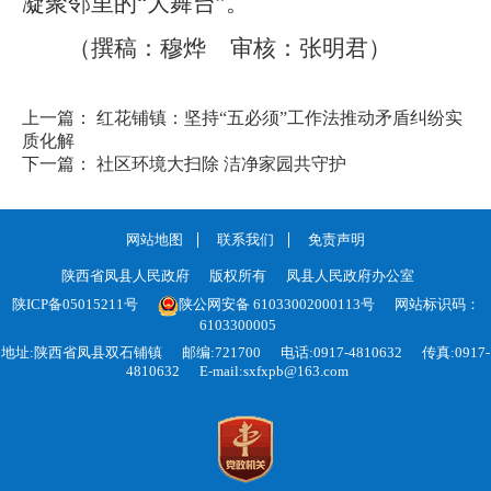
凝聚邻里的“大舞台”。
（
撰稿：穆烨
审核：张明君
）
上一篇： 红花铺镇：坚持“五必须”工作法推动矛盾纠纷实
质化解
下一篇： 社区环境大扫除 洁净家园共守护
网站地图
联系我们
免责声明
陕西省凤县人民政府
版权所有
凤县人民政府办公室
陕ICP备05015211号
陕公网安备 61033002000113号
网站标识码：
6103300005
地址:陕西省凤县双石铺镇
邮编:721700
电话:0917-4810632
传真:0917-
4810632
E-mail:sxfxpb@163.com