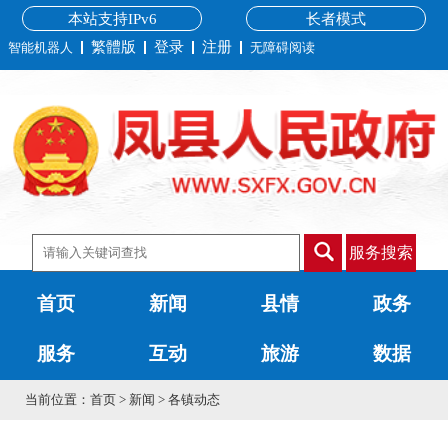
本站支持IPv6
长者模式
繁體版
登录
注册
智能机器人
无障碍阅读
服务搜索
首页
新闻
县情
政务
服务
互动
旅游
数据
当前位置：
首页
>
新闻
>
各镇动态