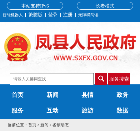
本站支持IPv6
长者模式
繁體版
登录
注册
智能机器人
无障碍阅读
服务搜索
首页
新闻
县情
政务
服务
互动
旅游
数据
当前位置：
首页
>
新闻
>
各镇动态