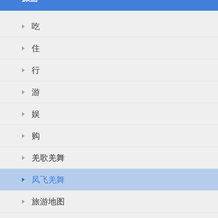
吃
住
行
游
娱
购
羌歌羌舞
凤飞羌舞
旅游地图