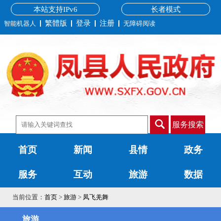
本站支持IPv6
长者模式
繁體版
登录
注册
智能机器人
无障碍阅读
服务搜索
首页
新闻
县情
政务
服务
互动
旅游
数据
当前位置：
首页
>
旅游
>
凤飞羌舞
旅游