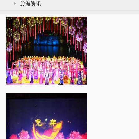
旅游资讯
凤飞羌舞 • 古羌...