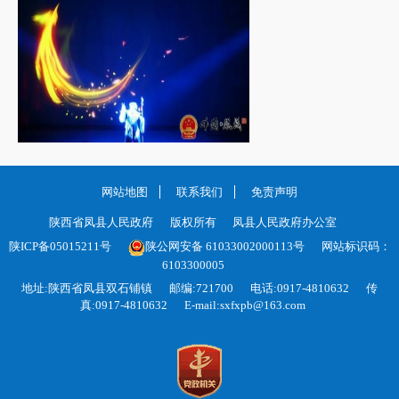
凤飞羌舞 • 古羌...
网站地图
联系我们
免责声明
陕西省凤县人民政府
版权所有
凤县人民政府办公室
陕ICP备05015211号
陕公网安备 61033002000113号
网站标识码：
6103300005
地址:陕西省凤县双石铺镇
邮编:721700
电话:0917-4810632
传
真:0917-4810632
E-mail:sxfxpb@163.com