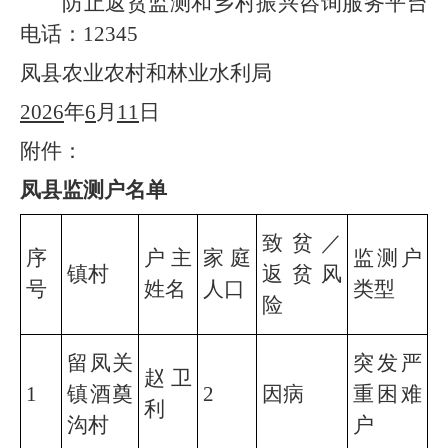
防止返贫监测和乡村振兴咨询服务平台
电话：
123
45
凤
县
农业农村和林业水利
局
202
6
年
6
月
11
日
附件：
凤
县
监测户
名单
致贫
／
序
户主
家庭
监测户
镇村
返贫风
号
姓名
人口
类型
险
留凤关
突发严
赵卫
1
镇酒奠
2
因
病
重困难
利
沟村
户