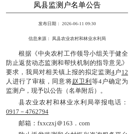
凤县监测户名单公告
发布日期： 2026-06-11 09:30
信息来源：
凤县农业农村和林业水利局
根据
《中央农村工作领导小组关于健全
防止返贫动态监测和帮扶机制的指导意见》
要求，我
局
对
相关镇上报的
拟定
监测
4
户
12
人进行了审核，同意将
赵卫利
等
4
户
确定为
监测户
，现予以公告（名单附后）。
县农业农村和林业水利局举报电话：
09
17－4762794
邮箱：
f
xxczxj
＠163．com