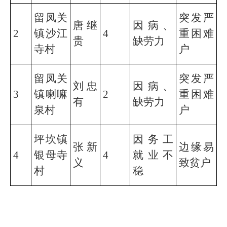
留凤关
突发严
唐继
因病、
2
镇沙江
4
重困难
贵
缺劳力
寺村
户
留凤关
突发严
刘忠
因病、
3
镇喇嘛
2
重困难
有
缺劳力
泉村
户
坪坎镇
因务工
张新
边缘易
4
银母寺
4
就业不
义
致贫户
村
稳