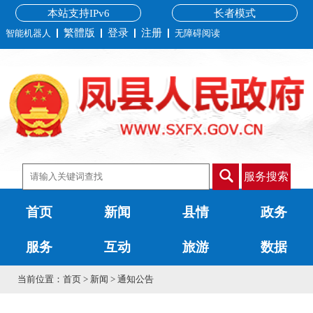
本站支持IPv6
长者模式
繁體版
登录
注册
智能机器人
无障碍阅读
服务搜索
首页
新闻
县情
政务
服务
互动
旅游
数据
当前位置：
首页
>
新闻
>
通知公告