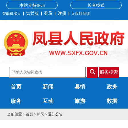
本站支持IPv6
长者模式
繁體版
登录
注册
智能机器人
无障碍阅读
服务搜索
首页
新闻
县情
政务
服务
互动
旅游
数据
当前位置：
首页
>
新闻
>
通知公告