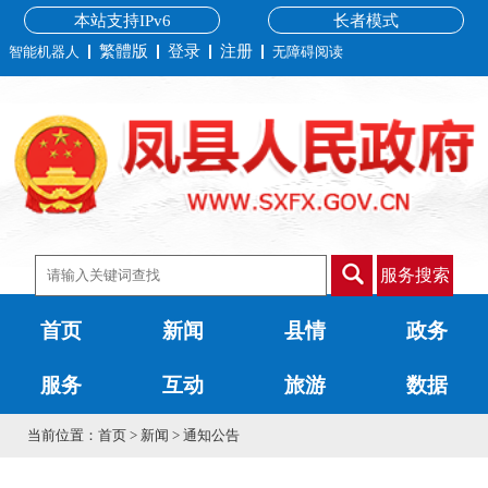
本站支持IPv6
长者模式
繁體版
登录
注册
智能机器人
无障碍阅读
服务搜索
首页
新闻
县情
政务
服务
互动
旅游
数据
当前位置：
首页
>
新闻
>
通知公告