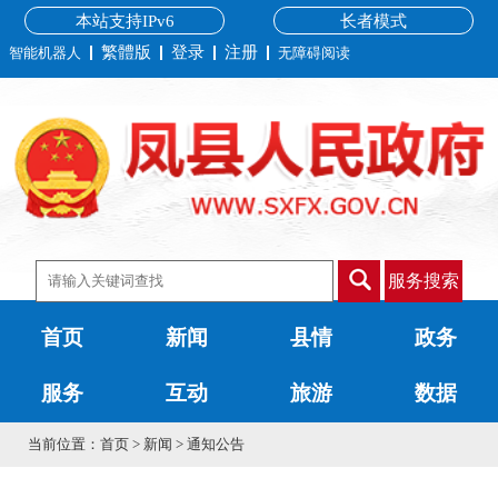
本站支持IPv6
长者模式
繁體版
登录
注册
智能机器人
无障碍阅读
服务搜索
首页
新闻
县情
政务
服务
互动
旅游
数据
当前位置：
首页
>
新闻
>
通知公告