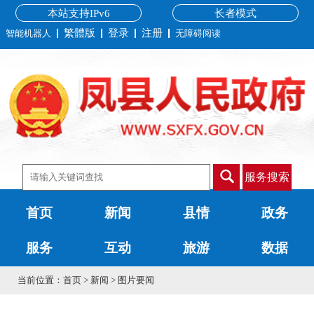
本站支持IPv6
长者模式
繁體版
登录
注册
智能机器人
无障碍阅读
服务搜索
首页
新闻
县情
政务
服务
互动
旅游
数据
当前位置：
首页
>
新闻
>
图片要闻