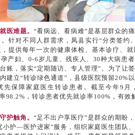
众就医难题。
“看病远、看病难”是基层群众的
。针对不同人群需求，凤县实行“分类签约
议，提供每年一次的健康体检、基本诊疗、就
、孕产妇、0-6岁儿童、残疾人、30种大病患
台账，落实“定期随访、专人管理”。为了让
内建立“转诊绿色通道”，县级医院预留20%
优先保障家庭医生转诊患者。截至今年9月
约率98.2%，转诊患者优先就诊率100%，有
康守护触角。
“足不出户享医疗”是群众的期盼
优小护—医护进家”服务，组织家庭医生团队