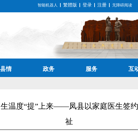
繁體版
登录
注册
智能机器人
无障碍阅读
县情
政务
服务
互
 民生温度“提”上来——凤县以家庭医生签
祉