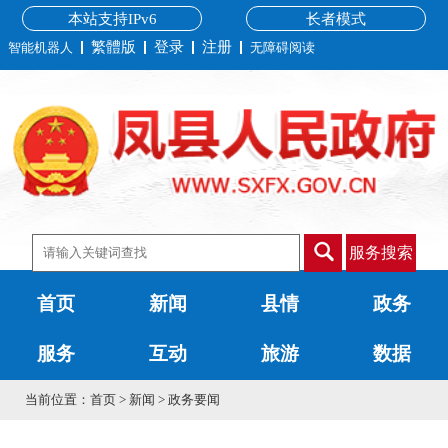
本站支持IPv6
长者模式
繁體版
登录
注册
智能机器人
无障碍阅读
服务搜索
首页
新闻
县情
政务
服务
互动
旅游
数据
当前位置：
首页
>
新闻
>
政务要闻