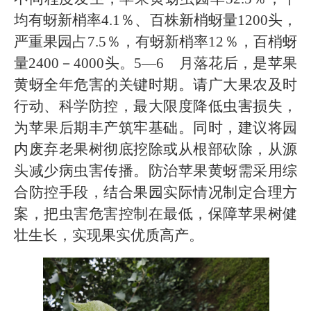
均有蚜新梢率4.1％、百株新梢蚜量1200头，
严重果园占7.5％，有蚜新梢率12％，百梢蚜
量2400－4000头。5—6 月落花后，是苹果
黄蚜全年危害的关键时期。请广大果农及时
行动、科学防控，最大限度降低虫害损失，
为苹果后期丰产筑牢基础。同时，建议将园
内废弃老果树彻底挖除或从根部砍除，从源
头减少病虫害传播。防治苹果黄蚜需采用综
合防控手段，结合果园实际情况制定合理方
案，把虫害危害控制在最低，保障苹果树健
壮生长，实现果实优质高产。