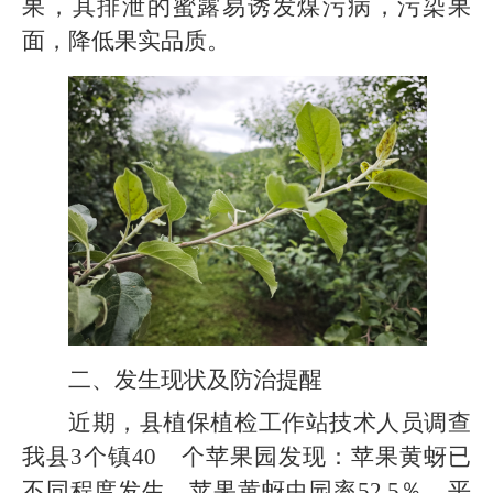
果，其排泄的蜜露易诱发煤污病，污染果
面，降低果实品质。
二、发生现状及防治提醒
近期，县植保植检工作站技术人员调查
我县3个镇40 个苹果园发现：苹果黄蚜已
不同程度发生，苹果黄蚜虫园率52.5％，平