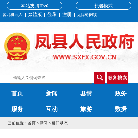
本站支持IPv6
长者模式
繁體版
登录
注册
智能机器人
无障碍阅读
服务搜索
首页
新闻
县情
政务
服务
互动
旅游
数据
当前位置：
首页
>
新闻
>
部门动态