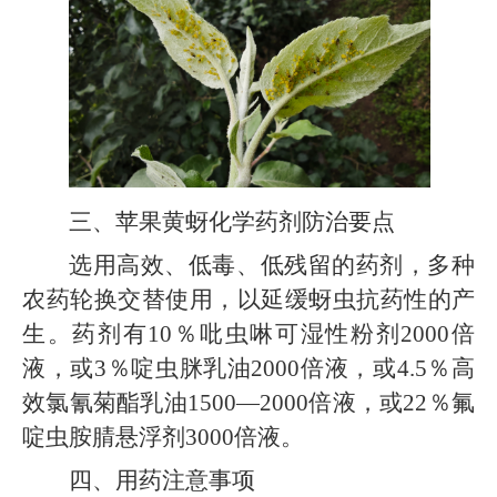
三、苹果黄蚜化学药剂防治要点
选用高效、低毒、低残留的药剂，多种
农药轮换交替使用，以延缓蚜虫抗药性的产
生。药剂有10％吡虫啉可湿性粉剂2000倍
液，或3％啶虫脒乳油2000倍液，或4.5％高
效氯氰菊酯乳油1500—2000倍液，或22％氟
啶虫胺腈悬浮剂3000倍液。
四、用药注意事项