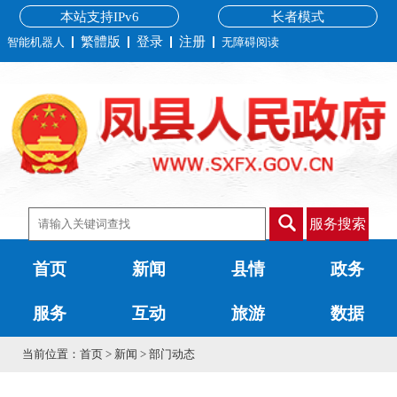
本站支持IPv6
长者模式
繁體版
登录
注册
智能机器人
无障碍阅读
服务搜索
首页
新闻
县情
政务
服务
互动
旅游
数据
当前位置：
首页
>
新闻
>
部门动态