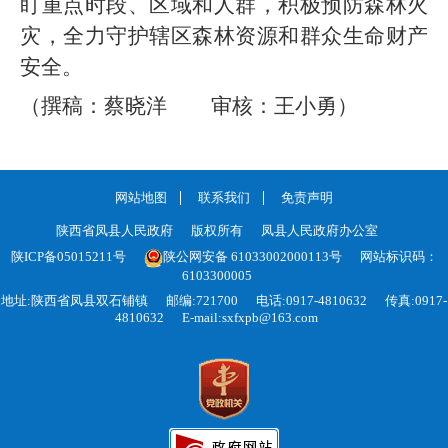
盯重点时段、区域和人群，积极预防森林火
灾，全力守护辖区森林资源和群众生命财产
安全。
（撰稿：蔡晓洋 审核：王小勇）
网站地图
联系我们
免责声明
陕西省凤县人民政府
版权所有
凤县人民政府办公室
陕ICP备05015211号
陕公网安备 61033002000113号
网站标识码：
6103300005
地址:陕西省凤县双石铺镇
邮编:721700
电话:0917-4810632
传真:0917-
4810632
E-mail:sxfxpb@163.com