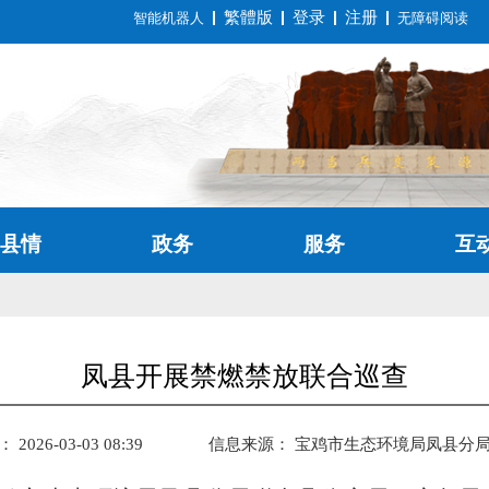
繁體版
登录
注册
智能机器人
无障碍阅读
县情
政务
服务
互
凤县开展禁燃禁放联合巡查
026-03-03 08:39
信息来源：
宝鸡市生态环境局凤县分